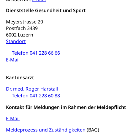
Musik, Entwicklung, Programmbeiträge,
Filmförderung, Regionale Förderfonds,
Dienststelle Gesundheit und Sport
Werkankäufe, Kunstankäufe, Kunst und Bau, Schule
und Kultur, Kulturgesuche, Kulturvermittlung
Meyerstrasse 20
Postfach 3439
Kulturförderung und Vermittlung
6002 Luzern
Standort
Angebote für Schulklassen
Mobilität
Zentralschweizer Filmförderung
Telefon 041 228 66 66
E-Mail
Schiene und öffentlicher Verkehr
Schienenverkehr, Zugverkehr, Bahnverkehr,
Transportmittel, öffentlicher Verkehr
Kantonsarzt
Verkehrsverbund Luzern VVL
Schifffahrt
Dr. med. Roger Harstall
Telefon 041 228 60 88
Öffentlicher Verkehr Luzern Mobil
Schiffsverkehr, Binnenschifffahrt, Seeschifffahrt,
Flussschifffahrt
Kontakt für Meldungen im Rahmen der Meldepflicht
Schifffahrt (Strassenverkehrsamt)
Strasse
E-Mail
Autoverkehr, Lastwagenverkehr, Schwerverkehr,
Meldeprozess und Zuständigkeiten
(BAG)
leistungsabhängige Schwerverkehrsabgabe,