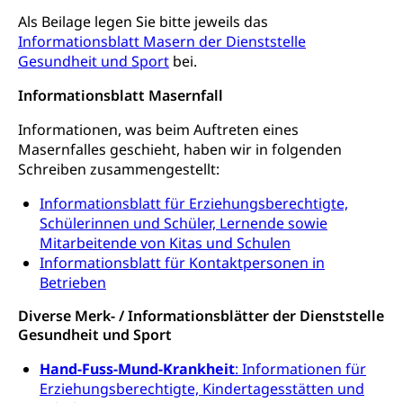
Drogenabhängigkeit, Drogensucht,
Als Beilage legen Sie bitte jeweils das
Medikamentenabhängigkeit,
Krankenversicherung (WAS Luzern)
Informationsblatt Masern der Dienststelle
Arzneimittelabhängigkeit, Suchtkrankheit,
Existenzsicherung - Sozialhilfe
Gesundheit und Sport
bei.
Drogenabhängige, Drogensüchtige,
Betäubungsmittel, Suchtmittel, Psychopharmaka
Soziales und Gesellschaft (Dienststelle)
Informationsblatt Masernfall
Fachstelle Sucht Region Luzern
Gesundheitsversorgung
Opferhilfe
Informationen, was beim Auftreten eines
Drogen (Polizei)
Gesundheitsversorgung, Spital, Pflegeinitiative,
Masernfalles geschieht, haben wir in folgenden
Arbeitslosenversicherung (WAS Luzern)
Ambulant vor stationär, AVOS, Patientendossier
Schreiben zusammengestellt:
Sucht
Invalidenversicherung (WAS Luzern)
Gesundheitsversorgung
Informationsblatt für Erziehungsberechtigte,
AHV / IV
Soziale Sicherheit
Schülerinnen und Schüler, Lernende sowie
Altersrente, Invalidenrente, Witwenrente,
Mitarbeitende von Kitas und Schulen
Sozialversicherung, Vorsorgeeinrichtung,
Informationsblatt für Kontaktpersonen in
Pensionskasse, erste Säule, zweite Säule, dritte
Betrieben
Säule, Hilflosenentschädigung,
Ergänzungsleistungen, Altersvorsorge,
Diverse Merk- / Informationsblätter der Dienststelle
Todesfallversicherung
Gesundheit und Sport
Hilfslosenentschädigung (WAS Luzern)
Behinderung
Hand-Fuss-Mund-Krankheit
: Informationen für
AHV-Hinterlassenenrente (WAS Luzern)
Erziehungsberechtigte, Kindertagesstätten und
Körperbehinderung, körperliche Behinderung,