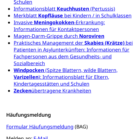
geistige Behinderung, psychische Behinderung,
Schulen
AHV-Beiträge (WAS Luzern)
Erwerbsunfähigkeit, Behinderte
Informationsblatt
Keuchhusten
(Pertussis)
Merkblatt
Kopfläuse
bei Kindern / in Schulklassen
Informationsstelle AHV/IV
Inklusion im Sport
Invasive
Meningokokken
-Erkrankung:
Ergänzungsleistungen (EL) (WAS Luzern)
Informationen für Kontaktpersonen
Menschen mit Behinderungen
Kultur und Medien
Magen-Darm-Grippe durch
Noroviren
AHV-Altersrente (WAS Luzern)
Praktisches Management der
Skabies (Krätze)
bei
IV-Leistungen (WAS Luzern)
Archive und Bibliotheken
Patienten in Asylunterkünften: Informationen für
Fachpersonen aus dem Gesundheits- und
Bücher, Bundesarchiv, Landesbibliothek
Sozialbereich
Windpocken
(Spitze Blattern, wilde Blattern,
Staatsarchiv Luzern
Kulturelle Einrichtungen
Varizellen
): Informationsblatt für Eltern,
Zentral- und Hochschulbibliothek
Museen, Theater, Bibliotheken
Kindertagesstätten und Schulen
Zecken
übertragene Krankheiten
Archiv der Denkmalpflege
Dienststelle Kultur
Kulturförderung
Kunst & Kultur (Luzern Tourismus)
Kulturpolitik, Sprachförderung, Denkmalpflege,
kulturelles Angebot, Kulturerbe, kulturelles Erbe,
Häufungsmeldung
Nachwuchsförderung, Vermittlung, Selektive
Förderung, Kulturausschreibungen, Kulturpreis,
Formular Häufungsmeldung
(BAG)
Werkbeitrag, Produktionsbeitrag, Recherche,
Bildende Kunst, Angewandte Kunst, Theater/Tanz,
Melden an:
E-Mail