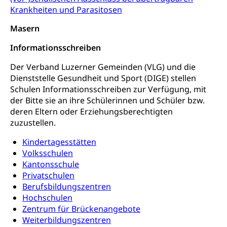
Krankheiten und Parasitosen
Krankenversicherung (WAS Luzern)
Lebensmittelsicherheit
Masern
Prämienverbilligung (WAS Luzern)
sichere Lebensmittel, Lebensmittelkontrolle,
Informationsschreiben
Lebensmittelhygiene, Produktesicherheit
Obligatorische Krankenversicherung (WAS
Luzern)
Der Verband Luzerner Gemeinden (VLG) und die
Trinkwasser
Prävention
Dienststelle Gesundheit und Sport (DIGE) stellen
Kranken- und Unfallversicherung
Lebensmittel
Gesundheitsvorsorge, Wellness, Unfallverhütung,
Schulen Informationsschreiben zur Verfügung, mit
Suchtprävention, Alkoholprävention,
der Bitte sie an ihre Schülerinnen und Schüler bzw.
Tabakprävention, Primärprävention,
deren Eltern oder Erziehungsberechtigten
Sekundärprävention, Tertiärprävention
zuzustellen.
Darmkrebsvorsorge
Soziale Sicherheit
Kindertagesstätten
Volksschulen
Kantonales Tabakpräventionsprogramm
Sozialversicherungen, Sozialpolitik,
Kantonsschule
Arbeitslosenversicherung,
Gesundheitsförderung
Mutterschaftsversicherung, Krankenversicherung,
Privatschulen
Unfallversicherung, Invalidenversicherung,
Berufsbildungszentren
Prävention (Polizei)
Sozialhilfe
Hochschulen
Suchtprävention
Zentrum für Brückenangebote
Kranken- und Unfallversicherung
Sucht und Drogen
Weiterbildungszentren
Gesundheitsversorgung
(gruezi.lu.ch)