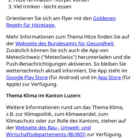
Freiwilliges Kindergarten Jahr
Viel trinken - leicht essen
Heilpädagogische Schulen
Kinderbetreuung
Orientieren Sie sich am Flyer mit den
Goldenen
Freiwilliger Schulsport
Freiwilliges Kindergarten Jahr
Regeln für Hitzetage.
Gesundheit und Soziales
Frühe Sprachförderung
Mehr Informationen zum Thema Hitze finden Sie auf
Konsumentenschutz
der
Webseite des Bundesamts für Gesundheit
.
Kindergarten & Basisstufe
Zusätzlich können Sie sich auch die App von
Konsumentenrechte, Produktsicherheit,
Frühe Förderung
MeteoSchweiz ("MeteoSwiss") herunterladen und die
Preisüberwachung, Preisüberwacher,
Push-Benachrichtigungen aktivieren. So bleiben Sie
Konsumentenorganisation, parallele Einfuhr,
regionale Erschöpfung, nationale Erschöpfung,
wettertechnisch aktuell informiert. Die App steht im
internationale Erschöpfung, Preisabsprache, Kartell,
Google Play Store
(für Android) und im
App Store
(für
Cassis-deDijon-Prinzip
Apple) zur Verfügung.
Lebensmittelkontrolle und
Krankenversicherung
Thema Klima im Kanton Luzern
Verbraucherschutz
Unfallversicherung, Berufsunfallversicherung,
Weitere Informationen rund um das Thema Klima,
Krankheit, Unfall, Prämienverbilligung,
z.B. zur Klimapolitik, zum Klimawandel, zum
Krankenkasse
Klimaschutz oder zur Rolle des Kantons, stehen auf
der
Webseite des Bau-, Umwelt- und
Krankenversicherung (WAS Luzern)
Lebensmittelsicherheit
Wirtschaftsdepartements (BUWD)
zur Verfügung.