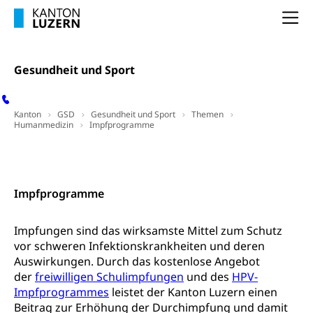
Studienbeiträge Höhere Berufsbildung
Sonderschulung
Weiterbildung, Forschung, Entwicklung,
Dienstleistungen, Hochschule Luzern,
Na
Finanzielle Unterstützung Pädagogische
Musikschulen
Fachhochschule Zentralschweiz, HSLU,
Hochschule PHLU
Pädagogische Hochschule Luzern, PH Luzern, UniLU,
Schulferien
swissuniversities (Dachorganisation der Schweizer
Stipendien Hochschule Luzern hslu
Gesundheit und Sport
Hochschulen)
Früherziehung
Schuldienste
swissuniversities
Vorschule
Kanton
GSD
Gesundheit und Sport
Themen
Betreuungsangebote
Humanmedizin
Impfprogramme
Universität Luzern
Kindergarten, Kinderkrippe, Krippe, Kinderhort,
Kindertagesstätte, Spielgruppe, Tagesmutter,
Schulliste
Fachstelle Hochschulbildung
Freiwilliges Kindergarten Jahr
Kontakt
Heilpädagogische Schulen
Kinderbetreuung
Impfprogramme
Freiwilliger Schulsport
Freiwilliges Kindergarten Jahr
Gesundheit und Soziales
Impfungen sind das wirksamste Mittel zum Schutz
Frühe Sprachförderung
vor schweren Infektionskrankheiten und deren
Konsumentenschutz
Kindergarten & Basisstufe
Auswirkungen. Durch das kostenlose Angebot
Konsumentenrechte, Produktsicherheit,
der
freiwilligen Schulimpfungen
und des
HPV-
Frühe Förderung
Preisüberwachung, Preisüberwacher,
Impfprogrammes
leistet der Kanton Luzern einen
Konsumentenorganisation, parallele Einfuhr,
Beitrag zur Erhöhung der Durchimpfung und damit
regionale Erschöpfung, nationale Erschöpfung,