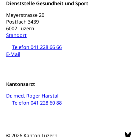
Archiv der Denkmalpflege
Dienststelle Gesundheit und Sport
Dienststelle Kultur
Kulturförderung
Meyerstrasse 20
Kunst & Kultur (Luzern Tourismus)
Kulturpolitik, Sprachförderung, Denkmalpflege,
kulturelles Angebot, Kulturerbe, kulturelles Erbe,
Postfach 3439
Nachwuchsförderung, Vermittlung, Selektive
6002 Luzern
Förderung, Kulturausschreibungen, Kulturpreis,
Standort
Werkbeitrag, Produktionsbeitrag, Recherche,
Bildende Kunst, Angewandte Kunst, Theater/Tanz,
Telefon 041 228 66 66
Musik, Entwicklung, Programmbeiträge,
E-Mail
Filmförderung, Regionale Förderfonds,
Werkankäufe, Kunstankäufe, Kunst und Bau, Schule
und Kultur, Kulturgesuche, Kulturvermittlung
Kulturförderung und Vermittlung
Kantonsarzt
Angebote für Schulklassen
Mobilität
Dr. med. Roger Harstall
Zentralschweizer Filmförderung
Telefon 041 228 60 88
Schiene und öffentlicher Verkehr
Schienenverkehr, Zugverkehr, Bahnverkehr,
Transportmittel, öffentlicher Verkehr
© 2026 Kanton Luzern