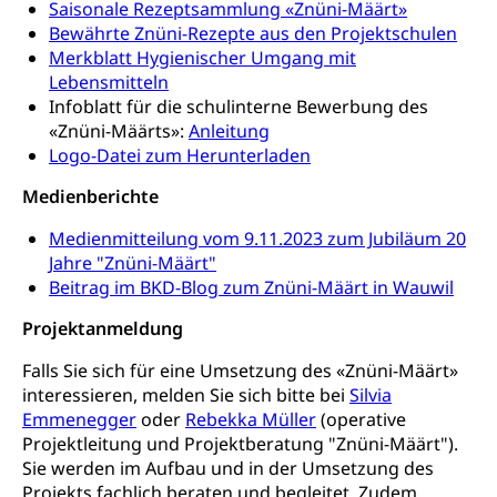
Saisonale Rezeptsammlung «Znüni-Määrt»
zentras (Betrieb und Unterhalt LU, OW, NW,
Bewährte Znüni-Rezepte aus den Projektschulen
ZG)
Merkblatt Hygienischer Umgang mit
Persönliches
Strassenverkehrsamt
Lebensmitteln
Infoblatt für die schulinterne Bewerbung des
Verkehr und Infrastruktur vif
Zivilstand
«Znüni-Määrts»:
Anleitung
Logo-Datei zum Herunterladen
Kantonsstrassen
Geburt, Heirat, Ehe, Partnerschaft, Tod,
Zivilstandsamt, Zivilstandsregiste
Medienberichte
Zivilstandswesen
Adoption
Medienmitteilung vom 9.11.2023 zum Jubiläum 20
Jahre "Znüni-Määrt"
Adoptivkind, Adoptiveltern, Adoptionsvermittlung,
Adoptionsverfahren, elterliche Gewalt, elterliche
Beitrag im BKD-Blog zum Znüni-Määrt in Wauwil
Sorge
Projektanmeldung
Adoption
Aufenthaltsbewilligungen
Falls Sie sich für eine Umsetzung des «Znüni-Määrt»
Niederlassungsbewilligung, Aufenthalt,
interessieren, melden Sie sich bitte bei
Silvia
Niederlassung, Wohnsitz
Emmenegger
oder
Rebekka Müller
(operative
Projektleitung und Projektberatung "Znüni-Määrt").
Amt für Migration
Ausweise und Bescheinigungen
Sie werden im Aufbau und in der Umsetzung des
Projekts fachlich beraten und begleitet. Zudem