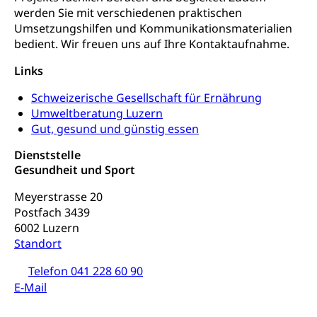
Reisepass, Identitätskarte, Visum, Geburtsurkunde
werden Sie mit verschiedenen praktischen
Umsetzungshilfen und Kommunikationsmaterialien
Jagdausweis, Fischereiausweis
Einbürgerung
bedient. Wir freuen uns auf Ihre Kontaktaufnahme.
Strafregisterauszug bestellen
Nationalität, Staatsangehörigkeit,
Staatsbürgerschaft, Bürgerrecht, Erwerb des
Links
Waffen, Sprengstoffe und Pyrotechnik
Bürgerrechts, Verlust des Bürgerrechts,
Einbürgerungsverfahren
Schweizerische Gesellschaft für Ernährung
Reisepass, Identitätskarte
Umweltberatung Luzern
Einbürgerungen
Geburt
Strassenverkehrsamt (Führerausweis,
Gut, gesund und günstig essen
Fahrzeugausweis)
Geburtsurkunde, Geburtsschein, Geburtsanzeige
Dienststelle
Namensänderungen
Gesundheit und Sport
Familienzulagen (WAS Luzern)
Kinder und Jugendliche
Meyerstrasse 20
Schwangerschaft / Geburt (gruezi.lu.ch)
Mündigkeit, Kindesschutz, Jugendschutz
Postfach 3439
6002 Luzern
Kinder- und Jugendförderung
Pflege / Pflegeheim
Standort
Psychische Gesundheit
Hauspflege, spitalexterne Pflege, Spitex
Telefon 041 228 60 90
IV für Kinder und Jugendliche (WAS Luzern)
E-Mail
Betreuende Angehörige
Religion
Pflegeheimliste und freie Pflegeplätze
Kirche, Gottesdienst, Seelsorge,