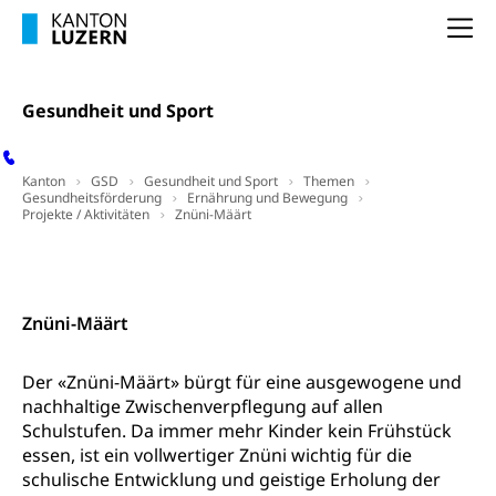
Prämienverbilligung (WAS Luzern)
sichere Lebensmittel, Lebensmittelkontrolle,
Lebensmittelhygiene, Produktesicherheit
Na
Obligatorische Krankenversicherung (WAS
Luzern)
Trinkwasser
Prävention
Gesundheit und Sport
Kranken- und Unfallversicherung
Lebensmittel
Gesundheitsvorsorge, Wellness, Unfallverhütung,
Suchtprävention, Alkoholprävention,
Tabakprävention, Primärprävention,
Kanton
GSD
Gesundheit und Sport
Themen
Sekundärprävention, Tertiärprävention
Gesundheitsförderung
Ernährung und Bewegung
Projekte / Aktivitäten
Znüni-Määrt
Darmkrebsvorsorge
Soziale Sicherheit
Kontakt
Kantonales Tabakpräventionsprogramm
Sozialversicherungen, Sozialpolitik,
Arbeitslosenversicherung,
Gesundheitsförderung
Mutterschaftsversicherung, Krankenversicherung,
Znüni-Määrt
Unfallversicherung, Invalidenversicherung,
Prävention (Polizei)
Sozialhilfe
Der «Znüni-Määrt» bürgt für eine ausgewogene und
Suchtprävention
Kranken- und Unfallversicherung
Sucht und Drogen
nachhaltige Zwischenverpflegung auf allen
Gesundheitsversorgung
(gruezi.lu.ch)
Schulstufen. Da immer mehr Kinder kein Frühstück
Drogenabhängigkeit, Drogensucht,
essen, ist ein vollwertiger Znüni wichtig für die
Medikamentenabhängigkeit,
Krankenversicherung (WAS Luzern)
schulische Entwicklung und geistige Erholung der
Arzneimittelabhängigkeit, Suchtkrankheit,