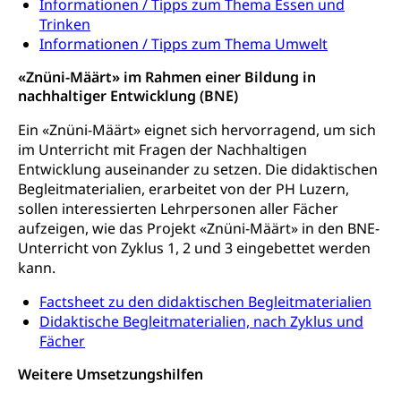
Informationen / Tipps zum Thema Essen und
und Kultur, Kulturgesuche, Kulturvermittlung
Trinken
Kulturförderung und Vermittlung
Informationen / Tipps zum Thema Umwelt
Angebote für Schulklassen
«Znüni-Määrt» im Rahmen einer Bildung in
Mobilität
nachhaltiger Entwicklung (BNE)
Zentralschweizer Filmförderung
Schiene und öffentlicher Verkehr
Ein «Znüni-Määrt» eignet sich hervorragend, um sich
im Unterricht mit Fragen der Nachhaltigen
Schienenverkehr, Zugverkehr, Bahnverkehr,
Entwicklung auseinander zu setzen. Die didaktischen
Transportmittel, öffentlicher Verkehr
Begleitmaterialien, erarbeitet von der PH Luzern,
sollen interessierten Lehrpersonen aller Fächer
Verkehrsverbund Luzern VVL
Schifffahrt
aufzeigen, wie das Projekt «Znüni-Määrt» in den BNE-
Öffentlicher Verkehr Luzern Mobil
Schiffsverkehr, Binnenschifffahrt, Seeschifffahrt,
Unterricht von Zyklus 1, 2 und 3 eingebettet werden
Flussschifffahrt
kann.
Schifffahrt (Strassenverkehrsamt)
Strasse
Factsheet zu den didaktischen Begleitmaterialien
Didaktische Begleitmaterialien, nach Zyklus und
Autoverkehr, Lastwagenverkehr, Schwerverkehr,
Fächer
leistungsabhängige Schwerverkehrsabgabe,
Langsamverkehr, Transportmittel, Auto, Motorrad,
Weitere Umsetzungshilfen
Individualverkehr