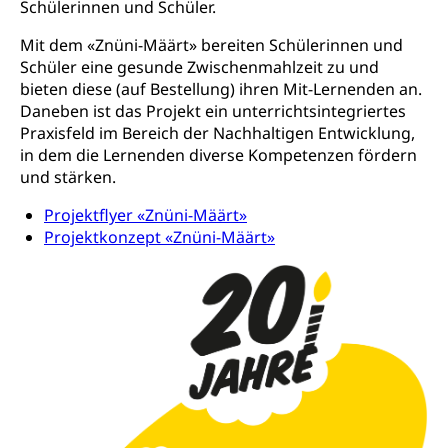
Existenzsicherung - Sozialhilfe
Schülerinnen und Schüler.
Drogenabhängige, Drogensüchtige,
Betäubungsmittel, Suchtmittel, Psychopharmaka
Soziales und Gesellschaft (Dienststelle)
Mit dem «Znüni-Määrt» bereiten Schülerinnen und
Schüler eine gesunde Zwischenmahlzeit zu und
Fachstelle Sucht Region Luzern
Gesundheitsversorgung
Opferhilfe
bieten diese (auf Bestellung) ihren Mit-Lernenden an.
Drogen (Polizei)
Gesundheitsversorgung, Spital, Pflegeinitiative,
Arbeitslosenversicherung (WAS Luzern)
Daneben ist das Projekt ein unterrichtsintegriertes
Ambulant vor stationär, AVOS, Patientendossier
Praxisfeld im Bereich der Nachhaltigen Entwicklung,
Sucht
Invalidenversicherung (WAS Luzern)
in dem die Lernenden diverse Kompetenzen fördern
Gesundheitsversorgung
AHV / IV
Soziale Sicherheit
und stärken.
Altersrente, Invalidenrente, Witwenrente,
Projektflyer «Znüni-Määrt»
Sozialversicherung, Vorsorgeeinrichtung,
Projektkonzept «Znüni-Määrt»
Pensionskasse, erste Säule, zweite Säule, dritte
Säule, Hilflosenentschädigung,
Ergänzungsleistungen, Altersvorsorge,
Todesfallversicherung
Hilfslosenentschädigung (WAS Luzern)
Behinderung
AHV-Hinterlassenenrente (WAS Luzern)
Körperbehinderung, körperliche Behinderung,
geistige Behinderung, psychische Behinderung,
AHV-Beiträge (WAS Luzern)
Erwerbsunfähigkeit, Behinderte
Informationsstelle AHV/IV