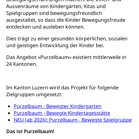
Betäubungsmittel, Suchtmittel, Psychopharmaka
Aussenräume von Kindergärten, Kitas und
Soziales und Gesellschaft (Dienststelle)
Spielgruppen sind bewegungsfreundlich
Fachstelle Sucht Region Luzern
Gesundheitsversorgung
Opferhilfe
ausgestaltet, so dass die Kinder Bewegungsfreude
entdecken und ausleben können.
Drogen (Polizei)
Gesundheitsversorgung, Spital, Pflegeinitiative,
Arbeitslosenversicherung (WAS Luzern)
Ambulant vor stationär, AVOS, Patientendossier
Sucht
Dies trägt zu einer gesunden körperlichen, sozialen
Invalidenversicherung (WAS Luzern)
und geistigen Entwicklung der Kinder bei.
Gesundheitsversorgung
AHV / IV
Soziale Sicherheit
Das Angebot «Purzelbaum» existiert mittlerweile in
Altersrente, Invalidenrente, Witwenrente,
Sozialversicherung, Vorsorgeeinrichtung,
24 Kantonen.
Pensionskasse, erste Säule, zweite Säule, dritte
Säule, Hilflosenentschädigung,
Ergänzungsleistungen, Altersvorsorge,
Todesfallversicherung
Im Kanton Luzern wird das Projekt für folgende
Zielgruppen umgesetzt:
Hilfslosenentschädigung (WAS Luzern)
Behinderung
Purzelbaum - Bewegter Kindergarten
AHV-Hinterlassenenrente (WAS Luzern)
Körperbehinderung, körperliche Behinderung,
Purzelbaum - Bewegte Kindertagesstätte
geistige Behinderung, psychische Behinderung,
NEU (ab 2026): Purzelbaum - Bewegte Spielgruppe
AHV-Beiträge (WAS Luzern)
Erwerbsunfähigkeit, Behinderte
Das ist Purzelbaum!
Informationsstelle AHV/IV
Inklusion im Sport