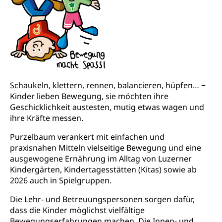
Lebensmittelhygiene, Produktesicherheit
Obligatorische Krankenversicherung (WAS
Luzern)
Trinkwasser
Prävention
Kranken- und Unfallversicherung
Lebensmittel
Gesundheitsvorsorge, Wellness, Unfallverhütung,
Suchtprävention, Alkoholprävention,
Tabakprävention, Primärprävention,
Sekundärprävention, Tertiärprävention
Schaukeln, klettern, rennen, balancieren, hüpfen… −
Kinder lieben Bewegung, sie möchten ihre
Darmkrebsvorsorge
Soziale Sicherheit
Geschicklichkeit austesten, mutig etwas wagen und
Kantonales Tabakpräventionsprogramm
Sozialversicherungen, Sozialpolitik,
ihre Kräfte messen.
Arbeitslosenversicherung,
Gesundheitsförderung
Mutterschaftsversicherung, Krankenversicherung,
Purzelbaum verankert mit einfachen und
Unfallversicherung, Invalidenversicherung,
Prävention (Polizei)
praxisnahen Mitteln vielseitige Bewegung und eine
Sozialhilfe
ausgewogene Ernährung im Alltag von Luzerner
Suchtprävention
Kindergärten, Kindertagesstätten (Kitas) sowie ab
Kranken- und Unfallversicherung
Sucht und Drogen
2026 auch in Spielgruppen.
Gesundheitsversorgung
(gruezi.lu.ch)
Drogenabhängigkeit, Drogensucht,
Die Lehr- und Betreuungspersonen sorgen dafür,
Medikamentenabhängigkeit,
Krankenversicherung (WAS Luzern)
Arzneimittelabhängigkeit, Suchtkrankheit,
dass die Kinder möglichst vielfältige
Existenzsicherung - Sozialhilfe
Drogenabhängige, Drogensüchtige,
Bewegungserfahrungen machen. Die Innen- und