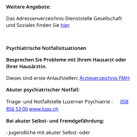
Heilpädagogische Schulen
Weitere Angebote:
Kinderbetreuung
Freiwilliger Schulsport
Das Adressenverzeichnis Dienststelle Gesellschaft
Freiwilliges Kindergarten Jahr
Gesundheit und Soziales
und Soziales finden Sie
hier
.
Frühe Sprachförderung
Konsumentenschutz
Kindergarten & Basisstufe
Psychiatrische Notfallsituationen
Konsumentenrechte, Produktsicherheit,
Frühe Förderung
Preisüberwachung, Preisüberwacher,
Besprechen Sie Probleme mit Ihrem Hausarzt oder
Konsumentenorganisation, parallele Einfuhr,
Ihrer Hausärztin.
regionale Erschöpfung, nationale Erschöpfung,
internationale Erschöpfung, Preisabsprache, Kartell,
Dieses sind erste Anlaufstellen:
Ärzteverzeichnis FMH
Cassis-deDijon-Prinzip
Akuter psychiatrischer Notfall:
Lebensmittelkontrolle und
Krankenversicherung
Verbraucherschutz
Triage- und Notfallstelle Luzerner Psychiatrie -
058
Unfallversicherung, Berufsunfallversicherung,
Krankheit, Unfall, Prämienverbilligung,
856 53 00
www.lups.ch
Krankenkasse
Bei akuter Selbst- und Fremdgefährdung:
Krankenversicherung (WAS Luzern)
Lebensmittelsicherheit
- Jugendliche mit akuter Selbst- oder