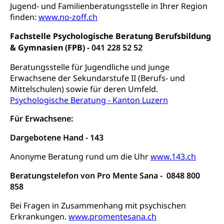
Gymnasien & Fachmittelschulen (beruf.lu.ch)
Berufsmaturität
Jugend- und Familienberatungsstelle in Ihrer Region
Kantonale Sportcamps
Stipendien und Darlehen
finden:
www.no-zoff.ch
Studienwahl- und Studienbearatung
Zentrum für Brückenangebote
Primarschule
Studienbeihilfe, Stipendien, Ausbildungsdarlehen
Fachstelle Psychologische Beratung Berufsbildung
Fachklasse Grafik
Sekundarschule
& Gymnasien (FPB) -
041 228 52 52
Stipendien Universität Luzern unilu
Universität
Gesundheitsmittelschule
Schulpflicht
Beratungsstelle für Jugendliche und junge
Finanzielle Unterstützung für Ausbildung
Technische Hochschule, Studium,
Informatikmittelschule
Erwachsene der Sekundarstufe II (Berufs- und
Hochschulstudium, Universitätsstudium,
Pflege HF oder Studium Pflege FH
Kindergarten & Basisstufe
universitäre Ausbildung, akademische Ausbildung,
Mittelschulen) sowie für deren Umfeld.
Wirtschaftsmittelschule
Fachstelle Stipendien (beruf.lu.ch)
Hochschulbildung, Hochschule, universitäre
Förderangebote
Psychologische Beratung - Kanton Luzern
FMS und Vollzeitschulen mit BM
Hochschule, Bachelor, Master, Doktorat,
Studienbeiträge Höhere Berufsbildung
Sonderschulung
Weiterbildung, Forschung, Entwicklung,
Für Erwachsene:
Dienstleistungen, Hochschule Luzern,
Finanzielle Unterstützung Pädagogische
Musikschulen
Fachhochschule Zentralschweiz, HSLU,
Dargebotene Hand - 143
Hochschule PHLU
Pädagogische Hochschule Luzern, PH Luzern, UniLU,
Schulferien
swissuniversities (Dachorganisation der Schweizer
Anonyme Beratung rund um die Uhr
www.143.ch
Stipendien Hochschule Luzern hslu
Hochschulen)
Früherziehung
Beratungstelefon von Pro Mente Sana - 0848 800
Schuldienste
swissuniversities
Vorschule
858
Betreuungsangebote
Universität Luzern
Kindergarten, Kinderkrippe, Krippe, Kinderhort,
Bei Fragen in Zusammenhang mit psychischen
Kindertagesstätte, Spielgruppe, Tagesmutter,
Erkrankungen.
www.promentesana.ch
Schulliste
Fachstelle Hochschulbildung
Freiwilliges Kindergarten Jahr