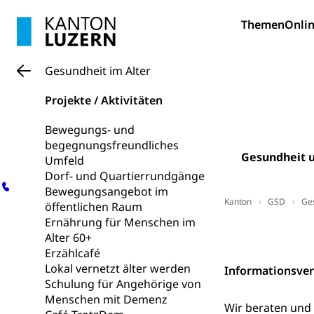
Berufliche Gr
Fachperson B
Lehre, Berufsfac
Themen
Onlin
Allgemeinbil
Schulen und 
Hochschule F
Bildung & Be
Gesundheit im Alter
Fremdsprache
Studium, Hochsc
Berufsabschl
Projekte / Aktivitäten
Information
Campus Hor
Mittelschulen
Bewegungs- und
Berufslehre (
Pädagogische
begegnungsfreundliches
Gymnasium, Hand
Gesundheit u
Informatikmitte
Umfeld
Berufsmaturi
und Vollzeitsch
Dorf- und Quartierrundgänge
Bewegungsangebot im
Berufsbildung
Obligatorische
Kanton
GSD
Ge
öffentlichen Raum
Ernährung für Menschen im
Fach- & Wirt
Schulpflicht, S
Kontakt
Alter 60+
Psychomotorik, 
Gymnasien & 
Erzählcafé
Kantonale S
Lokal vernetzt älter werden
Stipendien un
Informationsve
Gesundheits
Schulung für Angehörige von
Sonderschul
Studienbeihilfe
Menschen mit Demenz
Wir beraten und 