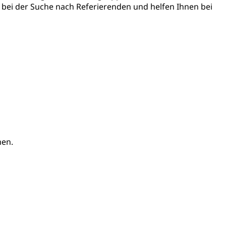
usbildung Pflege HF oder Studium Pflege FH
bei der Suche nach Referierenden und helfen Ihnen bei
ldung
itäre Ausbildung, akademische Ausbildung,
t, Weiterbildung, Forschung, Entwicklung, Dienstleistungen,
en Hochschule Luzern hslu
e Luzern, PH Luzern, UniLU, swissuniversities
gesmutter, Freiwilliges Kindergarten Jahr
erung
Kindergarten & Basisstufe
men.
mentenorganisation, parallele Einfuhr, regionale
artell, Cassis-deDijon-Prinzip
ung, Krankenkasse