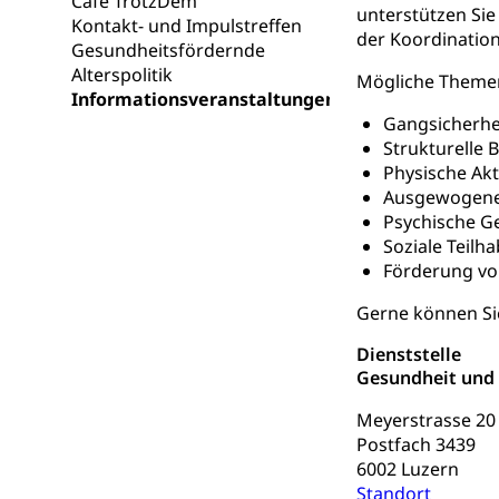
Café TrotzDem
Heilpädagogi
Stipendien U
unterstützen Sie
Universität
Kontakt- und Impulstreffen
der Koordinatio
Gesundheitsfördernde
Fachstelle St
Technische Hoch
Hochschulbildung
Alterspolitik
Mögliche Themen
Finanzielle 
Hochschule Luze
Informationsveranstaltungen
(Dachorganisati
Gangsicherhei
Strukturelle
swissunivers
Vorschule
Physische Akti
Ausgewogene
Kindergarten, Ki
Psychische G
Soziale Teilh
Kinderbetre
Förderung v
Frühe Förde
Gesundheit und 
Gerne können Si
Konsumenten
Dienststelle
Gesundheit und
Konsumentenrech
Erschöpfung, nat
Meyerstrasse 20
Postfach 3439
Lebensmittel
Krankenversi
6002 Luzern
Standort
Unfallversicheru