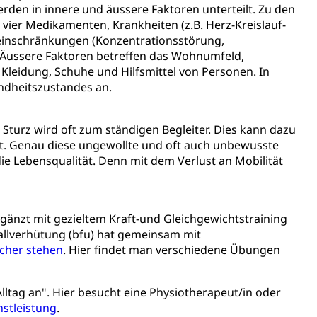
rden in innere und äussere Faktoren unterteilt. Zu den
mentenorganisation, parallele Einfuhr, regionale
vier Medikamenten, Krankheiten (z.B. Herz-Kreislauf-
artell, Cassis-deDijon-Prinzip
einschränkungen (Konzentrationsstörung,
ussere Faktoren betreffen das Wohnumfeld,
Kleidung, Schuhe und Hilfsmittel von Personen. In
undheitszustandes an.
ung, Krankenkasse
)
 Sturz wird oft zum ständigen Begleiter. Dies kann dazu
allversicherung
eit
bt. Genau diese ungewollte und oft auch unbewusste
e Lebensqualität. Denn mit dem Verlust an Mobilität
ion, Tabakprävention, Primärprävention,
änzt mit gezieltem Kraft-und Gleichgewichtstraining
fallverhütung (bfu) hat gemeinsam mit
ndheitsförderung
Prävention (Polizei)
icher stehen
. Hier findet man verschiedene Übungen
icherung, Krankenversicherung, Unfallversicherung,
lltag an". Hier besucht eine Physiotherapeut/in oder
(WAS Luzern)
Existenzsicherung - Sozialhilfe
stleistung
.