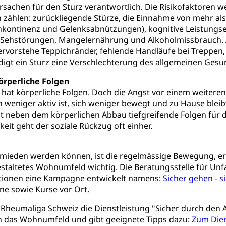
sachen für den Sturz verantwortlich. Die Risikofaktoren we
te, Produktsicherheit, Preisüberwachung, Preisüberwacher, Konsu
 zählen: zurückliegende Stürze, die Einnahme von mehr als 
ionale Erschöpfung, internationale Erschöpfung, Preisabsprache, K
nkontinenz und Gelenksabnützungen), kognitive Leistungs
ehstörungen, Mangelernährung und Alkoholmissbrauch. Ä
kontrolle und Verbraucherschutz
cherung
ervorstehe Teppichränder, fehlende Handläufe bei Treppen, 
ndigt ein Sturz eine Verschlechterung des allgemeinen Ges
ng, Berufsunfallversicherung, Krankheit, Unfall, Prämienverbillig
örperliche Folgen
cherung (WAS Luzern)
Prämienverbilligung (WAS Luzern
icherheit
z hat körperliche Folgen. Doch die Angst vor einem weiteren
he Krankenversicherung (WAS Luzern)
Kranken- und Unf
ttel, Lebensmittelkontrolle, Lebensmittelhygiene, Produktesicherh
 weniger aktiv ist, sich weniger bewegt und zu Hause blei
 neben dem körperlichen Abbau tiefgreifende Folgen für di
Lebensmittel
it geht der soziale Rückzug oft einher.
orge, Wellness, Unfallverhütung, Suchtprävention, Alkoholprävent
ion, Tertiärprävention
mieden werden können, ist die regelmässige Bewegung, erg
estaltetes Wohnumfeld wichtig. Die Beratungsstelle für Un
rsorge
Kantonales Tabakpräventionsprogramm
Gesu
heit
tionen eine Kampagne entwickelt namens:
Sicher gehen - s
tion
Gesundheitsversorgung
ngen, Sozialpolitik, Arbeitslosenversicherung, Mutterschaftsvers
ne sowie Kurse vor Ort.
erung, Sozialhilfe
e Rheumaliga Schweiz die Dienstleistung "Sicher durch den A
Unfallversicherung (gruezi.lu.ch)
Krankenversicherung 
n das Wohnumfeld und gibt geeignete Tipps dazu:
ogen
Zum Dien