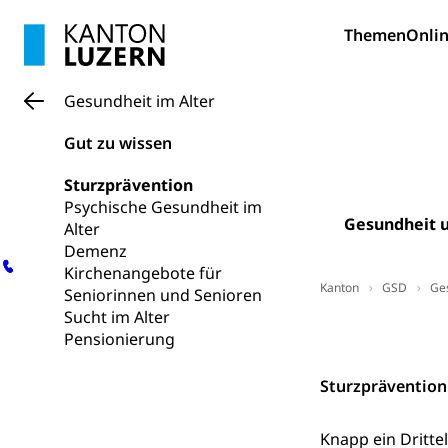
Psychomotorik, 
Gymnasien & 
Themen
Onlin
Kantonale S
Stipendien un
Gesundheits
Sonderschul
Studienbeihilfe
Gesundheit im Alter
Heilpädagogi
Stipendien U
Universität
Gut zu wissen
Fachstelle St
Technische Hoch
Sturzprävention
Hochschulbildung
Finanzielle 
Psychische Gesundheit im
Hochschule Luze
Gesundheit u
Alter
(Dachorganisati
Demenz
swissunivers
Kirchenangebote für
Vorschule
Kanton
GSD
Ge
Seniorinnen und Senioren
Kindergarten, Ki
Sucht im Alter
Kontakt
Pensionierung
Kinderbetre
Frühe Förde
Sturzprävention
Gesundheit und 
Knapp ein Dritte
Konsumenten