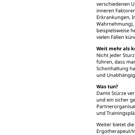
verschiedenen Ur
Konsumentenrech
inneren Faktoren
Erschöpfung, nat
Erkrankungen, I
Wahrnehmung), S
Lebensmittel
Krankenversi
beispielsweise h
vielen Fällen kü
Unfallversicheru
Weit mehr als k
Krankenversi
Lebensmittels
Nicht jeder Stur
Obligatorisc
sichere Lebensmi
führen, dass man
Schonhaltung hat
Trinkwasser
Prävention
und Unabhängigke
Gesundheitsvors
Was tun?
Sekundärprävent
Damit Stürze ver
und ein sicher g
Darmkrebsvo
Soziale Sicher
Partnerorganisa
Suchtpräven
Sozialversicheru
und Trainingsplä
Invalidenversich
Weiter bietet di
Kranken- und 
Ergotherapeut/i
Sucht und Dr