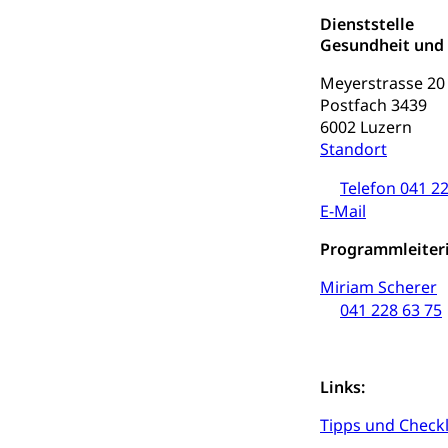
Soziales und 
Drogenabhängigk
Dienststelle
Drogensüchtige,
Gesundheit und
Invalidenver
Fachstelle S
Meyerstrasse 20
Gesundheitsv
Postfach 3439
Gesundheitsverso
6002 Luzern
Standort
Gesundheits
AHV / IV
Telefon 041 22
Altersrente, Inv
E-Mail
Hilflosenentsch
Programmleiteri
Hilfslosenen
Behinderung
Miriam Scherer
Informations
Körperbehinderu
041 228 63 75
IV-Leistunge
Inklusion im
Kultur und Medi
Links:
Archive und B
Tipps und Checkl