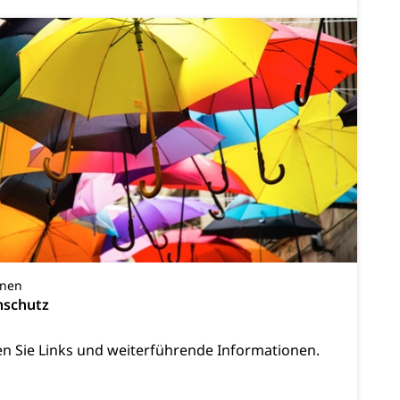
t
Verkehr und Infrastruktur vif
Kantonsstrassen
ewalt, elterliche Sorge
onen
nschutz
en Sie Links und weiterführende Informationen.
n, Sprengstoffe und Pyrotechnik