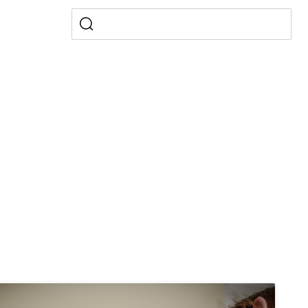
ientendossier
Pensionskasse, erste Säule, zweite Säule, dritte Säule,
rung
S Luzern)
AHV-Beiträge (WAS Luzern)
AHV-Altersrente (WAS Luzern)
Behinderung, Erwerbsunfähigkeit, Behinderte
Denkmalpflege