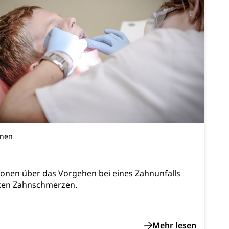
ulturelles Erbe, Nachwuchsförderung, Vermittlung, Selektive
, Recherche, Bildende Kunst, Angewandte Kunst,
örderfonds, Werkankäufe, Kunstankäufe, Kunst und Bau,
alschweizer Filmförderung
onen
ionen über das Vorgehen bei eines Zahnunfalls
ten Zahnschmerzen.
sabgabe, Langsamverkehr, Transportmittel, Auto, Motorrad,