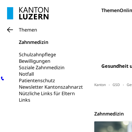
Gesundheitsverso
Themen
Onlin
Gesundheits
AHV / IV
Altersrente, Inv
Hilflosenentsch
Themen
Hilfslosenen
Behinderung
Zahnmedizin
Informations
Körperbehinderu
Schulzahnpflege
Bewilligungen
IV-Leistunge
Inklusion im
Gesundheit u
Soziale Zahnmedizin
Notfall
Kultur und Medi
Patientenschutz
Kanton
GSD
Ge
Newsletter Kantonszahnarzt
Archive und B
Nützliche Links für Eltern
Links
Kontak
Links
Bücher, Bundesa
Staatsarchiv
Zahnmedizin
Kulturelle Ein
Museen, Theater