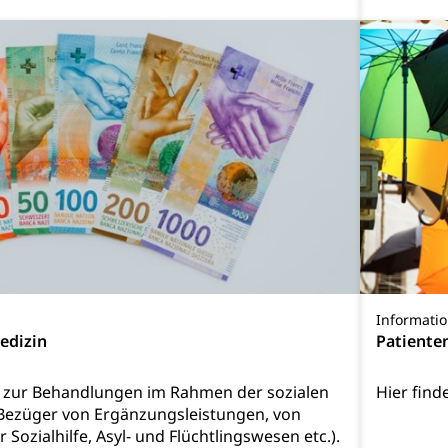
rieb und Unterhalt LU, OW, NW, ZG)
Strassenverkehrsam
he, Partnerschaft, Tod, Zivilstandsamt, Zivilstandsregiste
esen
ptiveltern, Adoptionsvermittlung, Adoptionsverfahren, elterliche G
willigungen
ewilligung, Aufenthalt, Niederlassung, Wohnsitz
Informati
edizin
Patiente
ation
 Bescheinigungen
 zur Behandlungen im Rahmen der sozialen
Hier find
itätskarte, Visum, Geburtsurkunde
Bezüger von Ergänzungsleistungen, von
r Sozialhilfe, Asyl- und Flüchtlingswesen etc.).
 Fischereiausweis
Strafregisterauszug bestellen
Waffe