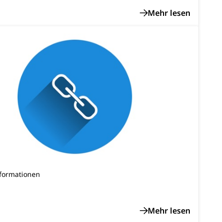
rzeugausweis)
Namensänderungen
rgerrechts, Verlust des Bürgerrechts,
h)
 und Jugendliche (WAS Luzern)
reuung von Angehörigen (WAS Luzern)
nformationen
tanlagen