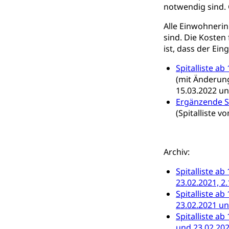
Suchtpräven
Sozialversicheru
notwendig sind. 
Invalidenversich
Alle Einwohnerin
Kranken- und 
Sucht und Dr
sind. Die Kosten
ist, dass der Ein
Soziales und 
Drogenabhängigk
Drogensüchtige,
Spitalliste ab
Invalidenver
(mit Änderunge
Fachstelle S
Gesundheitsv
15.03.2022 un
Gesundheitsverso
Ergänzende S
(Spitalliste 
Gesundheits
AHV / IV
Altersrente, Inv
Hilflosenentsch
Archiv:
Hilfslosenen
Spitalliste ab
Behinderung
23.02.2021, 2
Informations
Körperbehinderu
Spitalliste ab
23.02.2021 un
IV-Leistunge
Inklusion im
Spitalliste ab
und 23.02.202