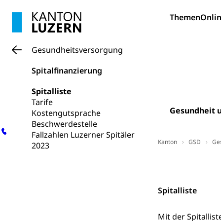
Frühe Förde
Gesundheit und 
Themen
Onlin
Konsumenten
Gesundheitsversorgung
Konsumentenrech
Erschöpfung, nat
Spitalfinanzierung
Lebensmittel
Krankenversi
Spitalliste
Unfallversicheru
Tarife
Gesundheit u
Kostengutsprache
Krankenversi
Lebensmittels
Beschwerdestelle
Fallzahlen Luzerner Spitäler
Obligatorisc
sichere Lebensmi
Kanton
GSD
Ge
2023
Trinkwasser
Prävention
Kontakt
Gesundheitsvors
Sekundärprävent
Spitalliste
Darmkrebsvo
Soziale Sicher
Mit der Spitallis