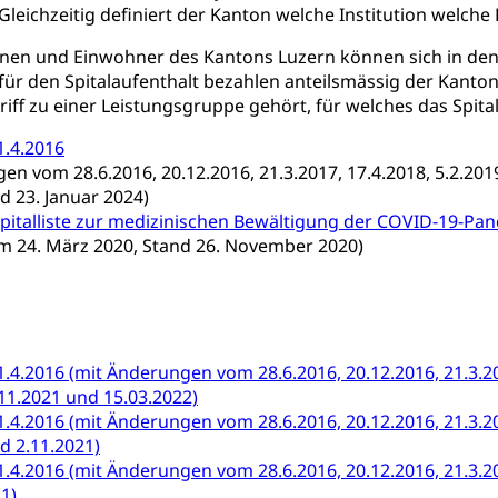
tion
Gesundheitsversorgung
ngen, Sozialpolitik, Arbeitslosenversicherung, Mutterschaftsvers
Gleichzeitig definiert der Kanton welche Institution welc
erung, Sozialhilfe
nen und Einwohner des Kantons Luzern können sich in den Sp
Unfallversicherung (gruezi.lu.ch)
Krankenversicherung 
ogen
 für den Spitalaufenthalt bezahlen anteilsmässig der Kant
griff zu einer Leistungsgruppe gehört, für welches das Spita
Gesellschaft (Dienststelle)
Opferhilfe
Arbeitslosenver
eit, Drogensucht, Medikamentenabhängigkeit, Arzneimittelabhän
 Betäubungsmittel, Suchtmittel, Psychopharmaka
 1.4.2016
sicherung (WAS Luzern)
Soziale Sicherheit
n vom 28.6.2016, 20.12.2016, 21.3.2017, 17.4.2018, 5.2.2019,
ucht Region Luzern
Drogen (Polizei)
Sucht
ersorgung
d 23. Januar 2024)
rgung, Spital, Pflegeinitiative, Ambulant vor stationär, AVOS, Pat
pitalliste zur medizinischen Bewältigung der COVID-19-Pa
vom 24. März 2020, Stand 26. November 2020)
versorgung
alidenrente, Witwenrente, Sozialversicherung, Vorsorgeeinrichtung, 
ädigung, Ergänzungsleistungen, Altersvorsorge, Todesfallversiche
tschädigung (WAS Luzern)
AHV-Hinterlassenenrente (WA
 1.4.2016 (mit Änderungen vom 28.6.2016, 20.12.2016, 21.3.201
.11.2021 und 15.03.2022)
stelle AHV/IV
Ergänzungsleistungen (EL) (WAS Luzern)
ng, körperliche Behinderung, geistige Behinderung, psychische 
 1.4.2016 (mit Änderungen vom 28.6.2016, 20.12.2016, 21.3.201
d 2.11.2021)
n (WAS Luzern)
 Sport
Menschen mit Behinderungen
 1.4.2016 (mit Änderungen vom 28.6.2016, 20.12.2016, 21.3.20
1)