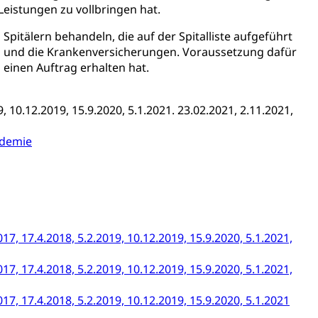
icherung, Krankenversicherung, Unfallversicherung,
he Leistungen zu vollbringen hat.
itälern behandeln, die auf der Spitalliste aufgeführt
(WAS Luzern)
Existenzsicherung - Sozialhilfe
on und die Krankenversicherungen. Voraussetzung dafür
l einen Auftrag erhalten hat.
sicherung (WAS Luzern)
gigkeit, Suchtkrankheit, Drogenabhängige,
 10.12.2019, 15.9.2020, 5.1.2021. 23.02.2021, 2.11.2021,
ientendossier
ndemie
Pensionskasse, erste Säule, zweite Säule, dritte Säule,
rung
S Luzern)
AHV-Beiträge (WAS Luzern)
7, 17.4.2018, 5.2.2019, 10.12.2019, 15.9.2020, 5.1.2021,
AHV-Altersrente (WAS Luzern)
Behinderung, Erwerbsunfähigkeit, Behinderte
7, 17.4.2018, 5.2.2019, 10.12.2019, 15.9.2020, 5.1.2021,
17, 17.4.2018, 5.2.2019, 10.12.2019, 15.9.2020, 5.1.2021