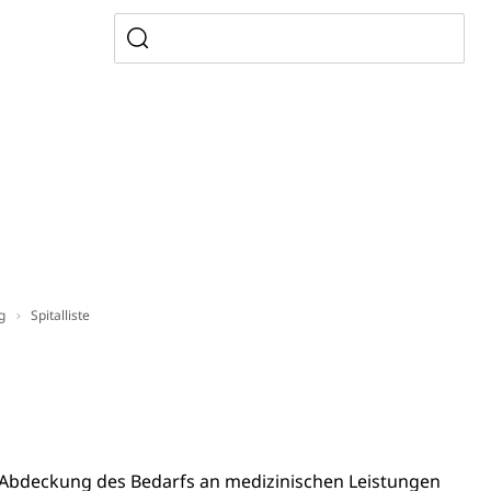
mentenorganisation, parallele Einfuhr, regionale
artell, Cassis-deDijon-Prinzip
ung, Krankenkasse
)
allversicherung
eit
g
Spitalliste
ion, Tabakprävention, Primärprävention,
ndheitsförderung
Prävention (Polizei)
 die Abdeckung des Bedarfs an medizinischen Leistungen