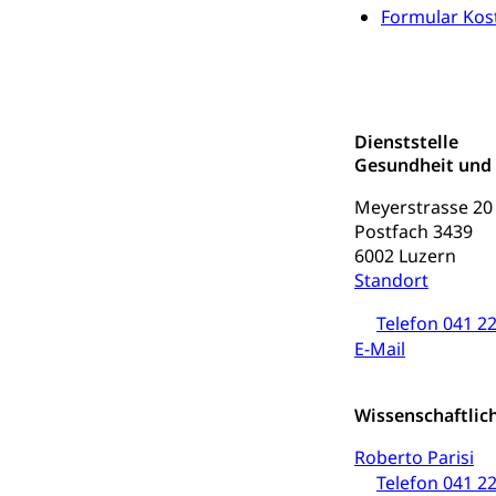
Formular Kos
Schienenverkehr,
Verkehrsver
Schifffahrt
Schiffsverkehr, B
Dienststelle
Schifffahrt 
Strasse
Gesundheit und
Autoverkehr, La
Meyerstrasse 20
Individualverkeh
Postfach 3439
6002 Luzern
zentras (Bet
Standort
Persönliches
Telefon 041 22
E-Mail
Zivilstand
Geburt, Heirat, E
Wissenschaftlic
Zivilstandsw
Adoption
Roberto Parisi
Telefon 041 22
Adoptivkind, Ado