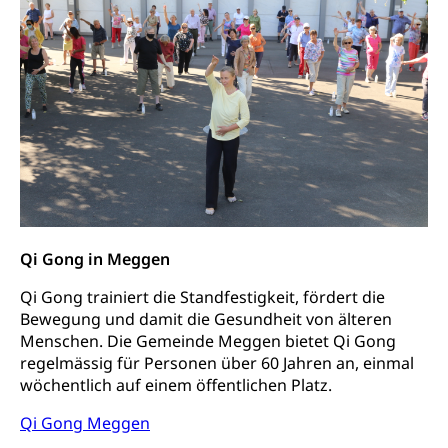
Gleichstellung Menschen mit
Bezirksgerichte: Aufgaben und Verfahren
Behinderungen
Betreibung und Konkurs
Kosten im Zivilprozess
Schlichtungsbehörde Gleichstellung
Bankrott, Schulden, Zahlungsunfähigkeit, Pfändung
Schulden (gruezi.lu.ch)
Demokratie
Betreibungsämter
Regierungsform, Stimm- und Wahlrecht,
Stimmrecht, Abstimmungen, Wahlen, politische
Betreibungsverfahren
Parteien, Grundfreiheiten, Pluralismus
Konkursämter
Volksrechte
Kantonale Steuern
Qi Gong in Meggen
Finanzausgleich, Einkommenssteuer, Kopfsteuer,
Personalsteuer, Haushaltssteuer, Vermögenssteuer,
Qi Gong trainiert die Standfestigkeit, fördert die
Verrechnungssteuer, Quellensteuer,
Bewegung und damit die Gesundheit von älteren
Grundstückgewinnsteuer, Liegenschaftssteuer,
Menschen. Die Gemeinde Meggen bietet Qi Gong
Handänderungssteuer, Grundsteuer, Kirchensteuer,
Gewerbesteuer, Vergnügungssteuer,
regelmässig für Personen über 60 Jahren an, einmal
Reklameplakatsteuer, Verkehrssteuer,
wöchentlich auf einem öffentlichen Platz.
Erbschaftssteuer, Schenkungssteuer, Gewinn- und
Kapitalsteuer
Qi Gong Meggen