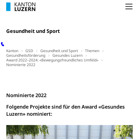
Waffenerwerbsschein, Waffenschein, Waffenbüro,
Waffentragen, Selbstverteidigung
Na
Waffen, Sprengstoffe und Pyrotechnik
Zivildienst
Gesundheit und Sport
Militärdienst
Bundesamt für Zivildienst ZIVI
Zivilschutz
Kanton
GSD
Gesundheit und Sport
Themen
Erwerbsausfallentschädigung (WAS Luzern)
Gesundheitsförderung
Schutzdienstpflicht, Schutzraum,
Gesundes Luzern
Award 2022–2024: «Bewegungsfreundliches Umfeld»
Schutzraumbaupflicht
Nominierte 2022
Zivilschutz
Kontakt
Staat und Recht
Nominierte 2022
Gleichstellung von Frau und Mann
Folgende Projekte sind für den Award «Gesundes
Luzern» nominiert:
Diskriminierung, Gleichstellungsbüro, Mobbing
Gleichstellung aller Geschlechter und
Zivilverfahren
Lebensformen
Zivilrecht, Zivilrechtspflege, Gerichtsverfahren