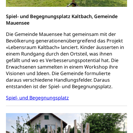
Energieverbrauch, Stromverbrauch, Energiequelle,
Windenergie, Wasserkraft, Sonnenenergie, fossile
Energie, erneuerbare Energie, Biomasse
Spiel- und Begegnungsplatz Kaltbach, Gemeinde
Mauensee
Energiefachstellenkonferenz Zentralschweiz
Grundbuch
Die Gemeinde Mauensee hat gemeinsam mit der
Grundbucheintrag, Grundbuchamt,
Bevölkerung generationenübergreifend das Projekt
Grundeigentum, Grundstück
«Lebensraum Kaltbach» lanciert. Kinder äusserten in
einem Rundgang durch den Ortsteil, was ihnen
Grundbuch
Luft und Klima
gefällt und wo es Verbesserungspotential hat. Die
Grundbuchplan mit Eigentümerabfrage
Luftreinhaltung, Luftverschmutzung, Klimaschutz,
Erwachsenen sammelten in einem Workshop ihre
Klimaveränderung, Treibhauseffekt
(Geoportal)
Visionen und Ideen. Die Gemeinde formulierte
daraus verschiedene Handlungsfelder. Daraus
Atmosphäre, Luft, Klima (Geoportal)
Raumplanung
entstanden ist der Spiel- und Begegnungsplatz.
Klima
Raumplan, Nutzungsplan
Spiel- und Begegnungsplatz
Raumdatenpool
Richtplanung Kanton Luzern (ARE)
Raum und Wirtschaft rawi