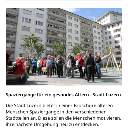
Steuern (Dienststelle)
Ombudsstellen
Vermittler, Vermittlungsstelle, Schlichtungsstelle,
Vermittlung, Schlichtung, Mediation
Umgang mit Beschwerden (Volksschulen)
Rassismus
Beschwerde Strassenverkehrsamt
Diskriminierung, Fremdenfeindlichkeit,
Gleichberechtigung
Beschwerdestelle Spitäler
Anlaufstelle Schutz vor Diskriminierung
Strafregister und Strafverfahren
Schlichtungsstelle SEG
(fabia)
Strafrecht, Strafrechtspflege, Gerichtsverfahren,
Strafregistereintrag, Strafregisterauszug,
Schutz vor Diskriminierung
Kriminalität
Strafverfahren Staatsanwaltschaft
Vormundschaft
Spaziergänge für ein gesundes Altern - Stadt Luzern
Strafregisterauszug bestellen (EJPD)
Vormund, Amtsvormund, Mündel,
Die Stadt Luzern bietet in einer Broschüre älteren
Vormundschaftsbehörde, Kindesschutz,
Menschen Spaziergänge in den verschiedenen
Jugendschutz
Stadtteilen an. Diese sollen die Menschen motivieren,
Kindes- und Erwachsenenschutz KESB
ihre nächste Umgebung neu zu entdecken.