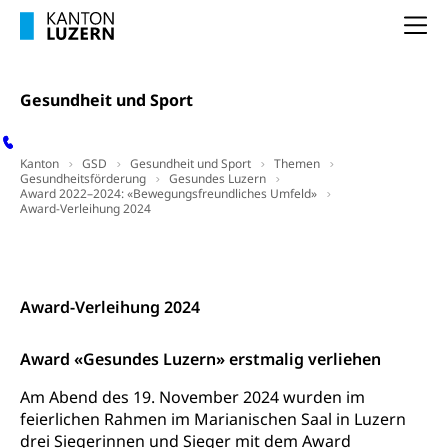
IV-Leistungen (WAS Luzern)
Archive und Bibliotheken
Na
Bücher, Bundesarchiv, Landesbibliothek
Staatsarchiv Luzern
Kulturelle Einrichtungen
Gesundheit und Sport
Zentral- und Hochschulbibliothek
Museen, Theater, Bibliotheken
Archiv der Denkmalpflege
Dienststelle Kultur
Kulturförderung
Kanton
GSD
Gesundheit und Sport
Themen
Gesundheitsförderung
Gesundes Luzern
Kunst & Kultur (Luzern Tourismus)
Award 2022–2024: «Bewegungsfreundliches Umfeld»
Kulturpolitik, Sprachförderung, Denkmalpflege,
Award-Verleihung 2024
kulturelles Angebot, Kulturerbe, kulturelles Erbe,
Nachwuchsförderung, Vermittlung, Selektive
Förderung, Kulturausschreibungen, Kulturpreis,
Kontakt
Werkbeitrag, Produktionsbeitrag, Recherche,
Bildende Kunst, Angewandte Kunst, Theater/Tanz,
Award-Verleihung 2024
Musik, Entwicklung, Programmbeiträge,
Filmförderung, Regionale Förderfonds,
Werkankäufe, Kunstankäufe, Kunst und Bau, Schule
Award «Gesundes Luzern» erstmalig verliehen
und Kultur, Kulturgesuche, Kulturvermittlung
Am Abend des 19. November 2024 wurden im
Kulturförderung und Vermittlung
feierlichen Rahmen im Marianischen Saal in Luzern
drei Siegerinnen und Sieger mit dem Award
Angebote für Schulklassen