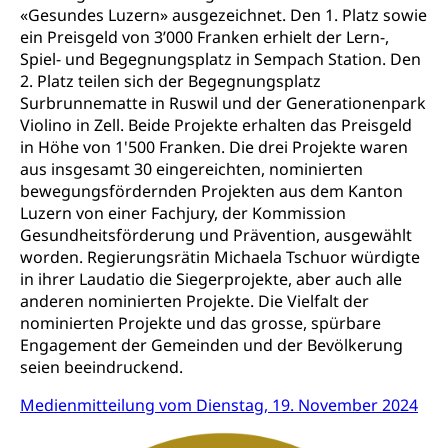
Mobilität
«Gesundes Luzern» ausgezeichnet. Den 1. Platz sowie
Zentralschweizer Filmförderung
ein Preisgeld von 3’000 Franken erhielt der Lern-,
Schiene und öffentlicher Verkehr
Spiel- und Begegnungsplatz in Sempach Station. Den
2. Platz teilen sich der Begegnungsplatz
Schienenverkehr, Zugverkehr, Bahnverkehr,
Surbrunnematte in Ruswil und der Generationenpark
Transportmittel, öffentlicher Verkehr
Violino in Zell. Beide Projekte erhalten das Preisgeld
in Höhe von 1'500 Franken. Die drei Projekte waren
Verkehrsverbund Luzern VVL
Schifffahrt
aus insgesamt 30 eingereichten, nominierten
Öffentlicher Verkehr Luzern Mobil
Schiffsverkehr, Binnenschifffahrt, Seeschifffahrt,
bewegungsfördernden Projekten aus dem Kanton
Flussschifffahrt
Luzern von einer Fachjury, der Kommission
Gesundheitsförderung und Prävention, ausgewählt
Schifffahrt (Strassenverkehrsamt)
Strasse
worden. Regierungsrätin Michaela Tschuor würdigte
in ihrer Laudatio die Siegerprojekte, aber auch alle
Autoverkehr, Lastwagenverkehr, Schwerverkehr,
leistungsabhängige Schwerverkehrsabgabe,
anderen nominierten Projekte. Die Vielfalt der
Langsamverkehr, Transportmittel, Auto, Motorrad,
nominierten Projekte und das grosse, spürbare
Individualverkehr
Engagement der Gemeinden und der Bevölkerung
seien beeindruckend.
zentras (Betrieb und Unterhalt LU, OW, NW,
ZG)
Medienmitteilung vom Dienstag, 19. November 2024
Persönliches
Strassenverkehrsamt