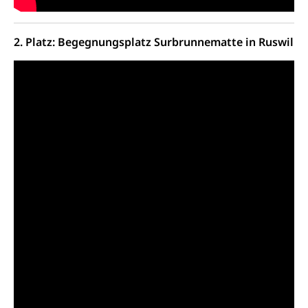
Dienstverweigerer, Militärdienstverweigerung,
Wehrpflichtersatz, Wehrpflichtersatzabgabe
2. Platz: Begegnungsplatz Surbrunnematte in Ruswil
Militär
Bevölkerungsschutz
Schweizer Armee
Katastrophenschutz, Katastrophenhilfe, Polizei,
Feuerwehr, Gesundheitswesen, technische Betriebe,
Erwerbsausfallentschädigung (WAS Luzern)
Alarmierung, Sirenentest
Kantonaler Führungsstab
Polizei
Ordnungskräfte, Sicherheit, öffentliche Ordnung
Polizei
Versorgung
Vorratshaltung, Vorrat
Wasserversorgung
Waffen
Waffenerwerbsschein, Waffenschein, Waffenbüro,
Waffentragen, Selbstverteidigung
Waffen, Sprengstoffe und Pyrotechnik
Zivildienst