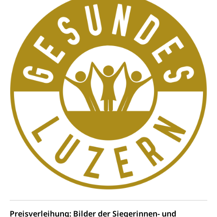
Verkehr und Infrastruktur vif
Zivilstand
Kantonsstrassen
Geburt, Heirat, Ehe, Partnerschaft, Tod,
Zivilstandsamt, Zivilstandsregiste
Zivilstandswesen
Adoption
Adoptivkind, Adoptiveltern, Adoptionsvermittlung,
Adoptionsverfahren, elterliche Gewalt, elterliche
Sorge
Adoption
Aufenthaltsbewilligungen
Niederlassungsbewilligung, Aufenthalt,
Niederlassung, Wohnsitz
Amt für Migration
Ausweise und Bescheinigungen
Reisepass, Identitätskarte, Visum, Geburtsurkunde
Jagdausweis, Fischereiausweis
Einbürgerung
Strafregisterauszug bestellen
Preisverleihung: Bilder der Siegerinnen- und
Nationalität, Staatsangehörigkeit,