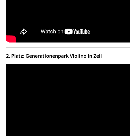
Militärdienst
Bundesamt für Zivildienst ZIVI
Zivilschutz
Erwerbsausfallentschädigung (WAS Luzern)
Schutzdienstpflicht, Schutzraum,
Schutzraumbaupflicht
Zivilschutz
2. Platz: Generationenpark Violino in Zell
Staat und Recht
Gleichstellung von Frau und Mann
Diskriminierung, Gleichstellungsbüro, Mobbing
Gleichstellung aller Geschlechter und
Zivilverfahren
Lebensformen
Zivilrecht, Zivilrechtspflege, Gerichtsverfahren
Gleichstellung Menschen mit
Bezirksgerichte: Aufgaben und Verfahren
Behinderungen
Betreibung und Konkurs
Kosten im Zivilprozess
Schlichtungsbehörde Gleichstellung
Bankrott, Schulden, Zahlungsunfähigkeit, Pfändung