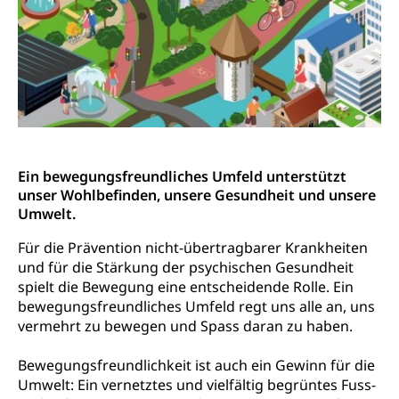
Frühe Sprachförderung
Konsumentenschutz
Kindergarten & Basisstufe
Konsumentenrechte, Produktsicherheit,
Frühe Förderung
Preisüberwachung, Preisüberwacher,
Konsumentenorganisation, parallele Einfuhr,
regionale Erschöpfung, nationale Erschöpfung,
internationale Erschöpfung, Preisabsprache, Kartell,
Cassis-deDijon-Prinzip
Ein bewegungsfreundliches Umfeld unterstützt
Lebensmittelkontrolle und
Krankenversicherung
unser Wohlbefinden, unsere Gesundheit und unsere
Verbraucherschutz
Unfallversicherung, Berufsunfallversicherung,
Umwelt.
Krankheit, Unfall, Prämienverbilligung,
Krankenkasse
Für die Prävention nicht-übertragbarer Krankheiten
und für die Stärkung der psychischen Gesundheit
Krankenversicherung (WAS Luzern)
Lebensmittelsicherheit
spielt die Bewegung eine entscheidende Rolle. Ein
bewegungsfreundliches Umfeld regt uns alle an, uns
Prämienverbilligung (WAS Luzern)
sichere Lebensmittel, Lebensmittelkontrolle,
vermehrt zu bewegen und Spass daran zu haben.
Lebensmittelhygiene, Produktesicherheit
Obligatorische Krankenversicherung (WAS
Luzern)
Trinkwasser
Bewegungsfreundlichkeit ist auch ein Gewinn für die
Prävention
Umwelt: Ein vernetztes und vielfältig begrüntes Fuss-
Kranken- und Unfallversicherung
Lebensmittel
Gesundheitsvorsorge, Wellness, Unfallverhütung,