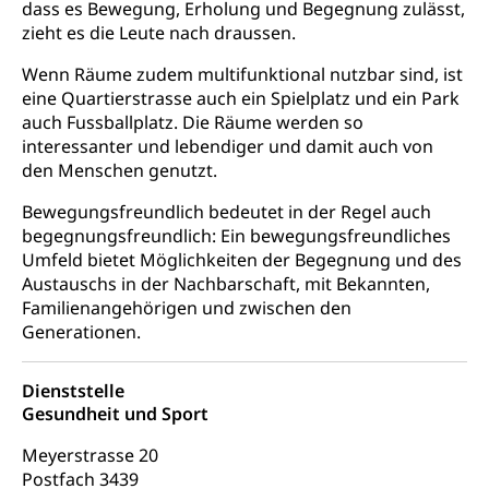
dass es Bewegung, Erholung und Begegnung zulässt,
Ambulant vor stationär, AVOS, Patientendossier
Sucht
Invalidenversicherung (WAS Luzern)
zieht es die Leute nach draussen.
Gesundheitsversorgung
AHV / IV
Soziale Sicherheit
Wenn Räume zudem multifunktional nutzbar sind, ist
Altersrente, Invalidenrente, Witwenrente,
eine Quartierstrasse auch ein Spielplatz und ein Park
Sozialversicherung, Vorsorgeeinrichtung,
auch Fussballplatz. Die Räume werden so
Pensionskasse, erste Säule, zweite Säule, dritte
interessanter und lebendiger und damit auch von
Säule, Hilflosenentschädigung,
den Menschen genutzt.
Ergänzungsleistungen, Altersvorsorge,
Todesfallversicherung
Bewegungsfreundlich bedeutet in der Regel auch
begegnungsfreundlich: Ein bewegungsfreundliches
Hilfslosenentschädigung (WAS Luzern)
Behinderung
Umfeld bietet Möglichkeiten der Begegnung und des
AHV-Hinterlassenenrente (WAS Luzern)
Körperbehinderung, körperliche Behinderung,
Austauschs in der Nachbarschaft, mit Bekannten,
geistige Behinderung, psychische Behinderung,
Familienangehörigen und zwischen den
AHV-Beiträge (WAS Luzern)
Erwerbsunfähigkeit, Behinderte
Generationen.
Informationsstelle AHV/IV
Inklusion im Sport
Ergänzungsleistungen (EL) (WAS Luzern)
Dienststelle
Menschen mit Behinderungen
Gesundheit und Sport
Kultur und Medien
AHV-Altersrente (WAS Luzern)
Meyerstrasse 20
IV-Leistungen (WAS Luzern)
Archive und Bibliotheken
Postfach 3439