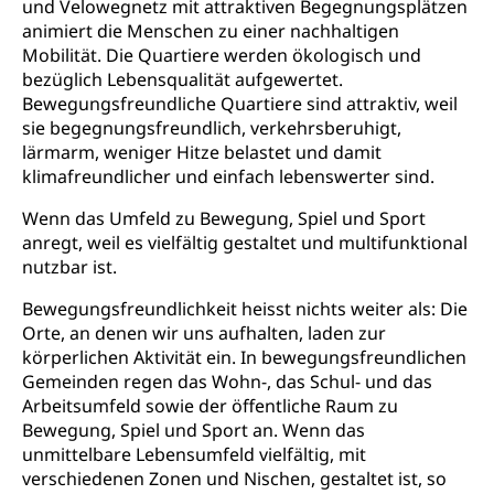
und Velowegnetz mit attraktiven Begegnungsplätzen
Suchtprävention, Alkoholprävention,
animiert die Menschen zu einer nachhaltigen
Tabakprävention, Primärprävention,
Mobilität. Die Quartiere werden ökologisch und
Sekundärprävention, Tertiärprävention
bezüglich Lebensqualität aufgewertet.
Bewegungsfreundliche Quartiere sind attraktiv, weil
Darmkrebsvorsorge
Soziale Sicherheit
sie begegnungsfreundlich, verkehrsberuhigt,
Kantonales Tabakpräventionsprogramm
Sozialversicherungen, Sozialpolitik,
lärmarm, weniger Hitze belastet und damit
Arbeitslosenversicherung,
klimafreundlicher und einfach lebenswerter sind.
Gesundheitsförderung
Mutterschaftsversicherung, Krankenversicherung,
Unfallversicherung, Invalidenversicherung,
Prävention (Polizei)
Wenn das Umfeld zu Bewegung, Spiel und Sport
Sozialhilfe
anregt, weil es vielfältig gestaltet und multifunktional
Suchtprävention
nutzbar ist.
Kranken- und Unfallversicherung
Sucht und Drogen
Gesundheitsversorgung
(gruezi.lu.ch)
Bewegungsfreundlichkeit heisst nichts weiter als: Die
Drogenabhängigkeit, Drogensucht,
Orte, an denen wir uns aufhalten, laden zur
Medikamentenabhängigkeit,
Krankenversicherung (WAS Luzern)
Arzneimittelabhängigkeit, Suchtkrankheit,
körperlichen Aktivität ein. In bewegungsfreundlichen
Existenzsicherung - Sozialhilfe
Drogenabhängige, Drogensüchtige,
Gemeinden regen das Wohn-, das Schul- und das
Betäubungsmittel, Suchtmittel, Psychopharmaka
Arbeitsumfeld sowie der öffentliche Raum zu
Soziales und Gesellschaft (Dienststelle)
Bewegung, Spiel und Sport an. Wenn das
Fachstelle Sucht Region Luzern
Gesundheitsversorgung
Opferhilfe
unmittelbare Lebensumfeld vielfältig, mit
verschiedenen Zonen und Nischen, gestaltet ist, so
Drogen (Polizei)
Gesundheitsversorgung, Spital, Pflegeinitiative,
Arbeitslosenversicherung (WAS Luzern)